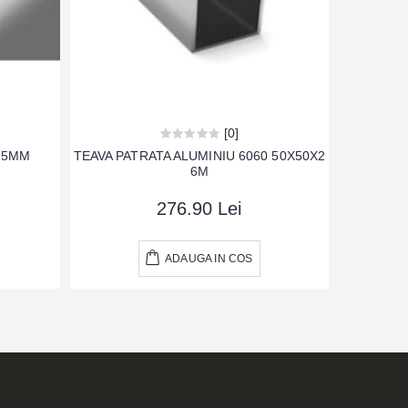
[0]
2.5MM
TEAVA PATRATA ALUMINIU 6060 50X50X2
P
6M
276.90 Lei
ADAUGA IN COS