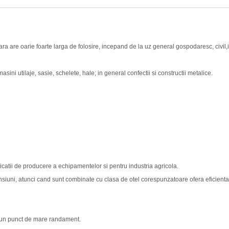
a are oarie foarte larga de folosire, incepand de la uz general gospodaresc, civil,i
asini utilaje, sasie, schelete, hale; in general confectii si constructii metalice.
licatii de producere a echipamentelor si pentru industria agricola.
nsiuni, atunci cand sunt combinate cu clasa de otel corespunzatoare ofera eficienta 
si un punct de mare randament.