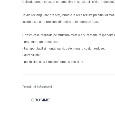
Utilizata pentru structuri portante fixe in constructii civile, industria
Tevile rectangulare din otel, formate la rece rezista presiunilor stati
fac obiectul unor presiuni dinamice la temperaturi joase.
Constructiile realizate pe structura metalica sunt foarte raspandite i
- grad mare de prefabicare;
- transport facil si montaj rapid, determinand costuri reduse;
- durabilitate;
- posibilitati de a fi dezmembrate si reciclate.
Detalii si informatii
GROSIME