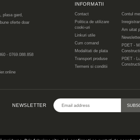
INFORMATII
Contact
Contul m
, plasa gard,
Politica de utilizare
Inregistra
 bune oferte doar
cooki-uri
Am uitat p
Linkuri utile
Newslette
Cum comand
PDET - Ma
Modalitati de plata
Constructi
860 - 0769.088.858
Transport produse
PDET - Lu
Constructi
Termeni si conditii
er.online
NEWSLETTER