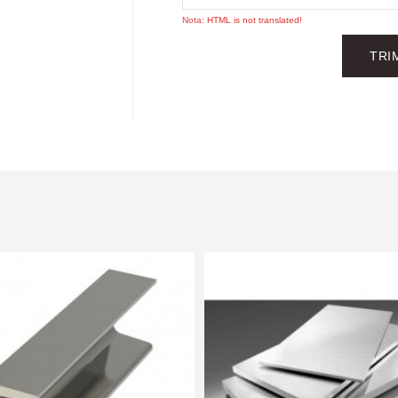
Nota:
HTML is not translated!
TRI