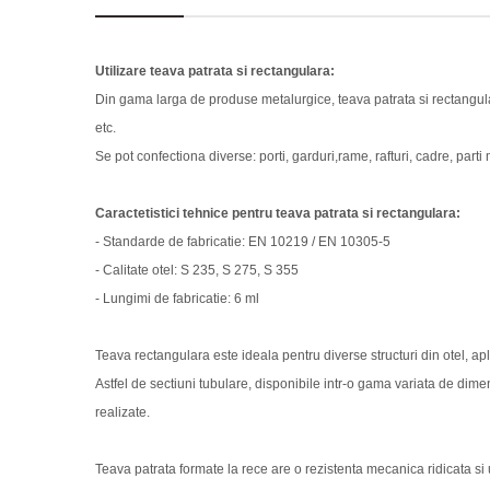
Utilizare teava patrata si rectangulara:
Din gama larga de produse metalurgice, teava patrata si rectangular
etc.
Se pot confectiona diverse: porti, garduri,rame, rafturi, cadre, parti m
Caractetistici tehnice pentru teava patrata si rectangulara:
- Standarde de fabricatie: EN 10219 / EN 10305-5
- Calitate otel: S 235, S 275, S 355
- Lungimi de fabricatie: 6 ml
Teava rectangulara este ideala pentru diverse structuri din otel, ap
Astfel de sectiuni tubulare, disponibile intr-o gama variata de dime
realizate.
Teava patrata formate la rece are o rezistenta mecanica ridicata 