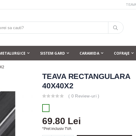
TEAV
METALURGICE
SISTEM GARD
CARAMIDA
COFRAJE
X2
TEAVA RECTANGULARA
40X40X2
( 0 Review-uri )
69.80 Lei
*Pret inclusiv TVA