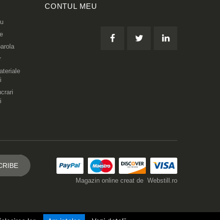
CONTUL MEU
eu
re
arola
r
teriale
i
crari
i
Magazin online creat de
Webstill.ro