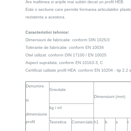
Are inaltimea si aripile mai subtiri decat un profil HEB.
Este o sectiune care permite formarea articulatiilor plast
rezistenta a acestora.
Caracteristici tehnice:
Dimensiuni de fabricatie: conform DIN 1025/3
Tolerante de fabricatie: conform EN 10034
Otel utilizat: conform DIN 17100 / EN 10025
Aspect suprafata: conform EN 10163-3, C
Certificat calitate profil HEA: conform EN 10204 - tip 2.2
Denumire
Greutate
Dimensiuni (mm)
si
kg / ml
dimensiune
profil
Teoretica
Comerciala
h1
b
s
t