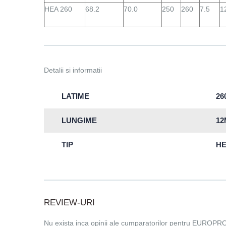
HEA 260
68.2
70.0
250
260
7.5
1
Detalii si informatii
LATIME
2
LUNGIME
12
TIP
H
REVIEW-URI
Nu exista inca opinii ale cumparatorilor pentru EUROPR