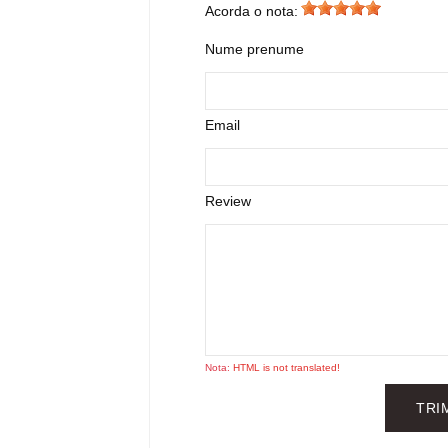
Acorda o nota:
Nume prenume
Email
Review
Nota:
HTML is not translated!
TRI