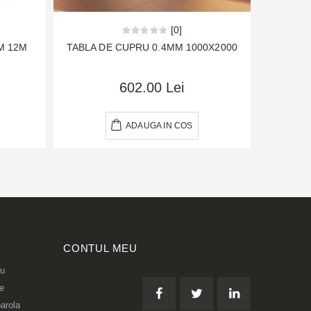
[0]
M 12M
TABLA DE CUPRU 0.4MM 1000X2000
TABLA
602.00 Lei
ADAUGA IN COS
CONTUL MEU
eu
re
arola