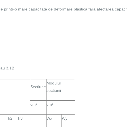
ice printr-o mare capacitate de deformare plastica fara afectarea capacit
 sau 3.1B
Modulul
Sectiune
sectiunii
cm²
cm³
h2
h3
f
Wx
Wy