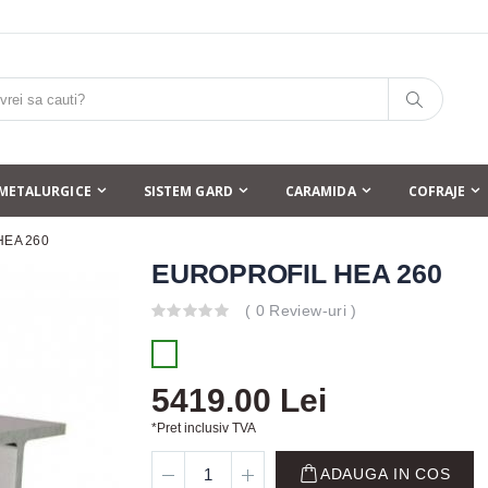
METALURGICE
SISTEM GARD
CARAMIDA
COFRAJE
HEA 260
EUROPROFIL HEA 260
( 0 Review-uri )
5419.00 Lei
*Pret inclusiv TVA
ADAUGA IN COS