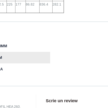
2.5
225
177
86.82
836.4
282.1
60MM
M
EA
Scrie un review
OFIL HEA 260.