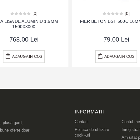
[0]
[0]
A LISA DE ALUMINIU 1.5MM
FIER BETON BST 500C 16M
1500X3000
768.00 Lei
79.00 Lei
ADAUGA IN COS
ADAUGA IN COS
INFORMATII
Contact
Contul m
, plasa gard,
Politica de utilizare
Inregistra
 bune oferte doar
cooki-uri
Am uitat p