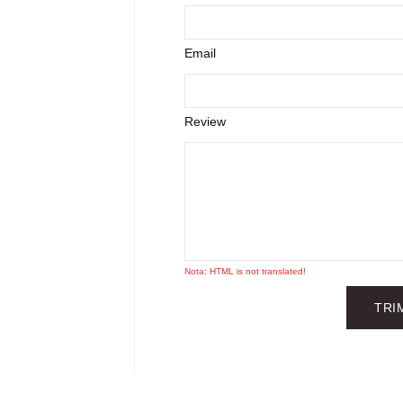
Email
Review
Nota:
HTML is not translated!
TRI