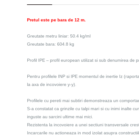
Pretul este pe bara de 12 m.
Greutate metru liniar: 50.4 kg/ml
Greutate bara: 604.8 kg
Profil IPE – profil european utilizat si sub denumirea de p
Pentru profilele INP si IPE momentul de inertie Iz (raport
la axa de incovoiere y-y).
Profilele cu pereti mai subtiri demonstreaza un comporta
S-a constatat ca grinzile cu talpi mari si cu inimi inalte c
inguste au sarcini ultime mai mici.
Rezistenta la incovoiere a unei sectiuni transversale crest
Incarcarile nu actioneaza in mod izolat asupra constructiil