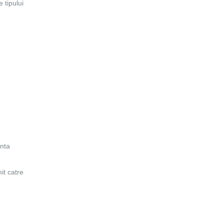
 tipului
enta
it catre