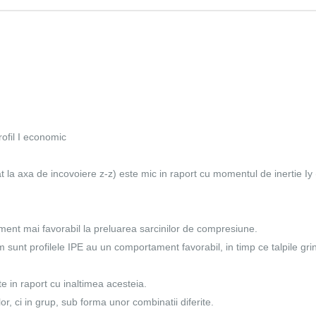
rofil I economic
at la axa de incovoiere z-z) este mic in raport cu momentul de inertie Iy 
ment mai favorabil la preluarea sarcinilor de compresiune.
um sunt profilele IPE au un comportament favorabil, in timp ce talpile grin
e in raport cu inaltimea acesteia.
or, ci in grup, sub forma unor combinatii diferite.