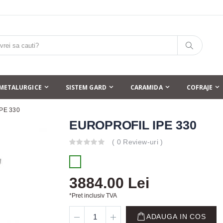
METALURGICE
SISTEM GARD
CARAMIDA
COFRAJE
PE 330
EUROPROFIL IPE 330
( 0 Review-uri )
3884.00 Lei
*Pret inclusiv TVA
ADAUGA IN COS