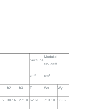
Modulul
Sectiune
sectiunii
cm²
cm³
h2
h3
F
Wx
Wy
1.5
307.6
271.0
62.61
713.10
98.52