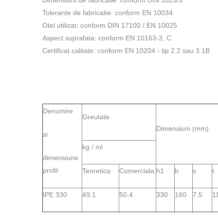
Dimensiuni de fabricatie: conform DIN 1025/5
Tolerante de fabricatie: conform EN 10034
Otel utilizat: conform DIN 17100 / EN 10025
Aspect suprafata: conform EN 10163-3, C
Certificat calitate: conform EN 10204 - tip 2.2 sau 3.1B
Denumire
Greutate
Dimensiuni (mm)
si
kg / ml
dimensiune
profil
Teoretica
Comerciala
h1
b
s
t
IPE 330
49.1
50.4
330
160
7.5
1