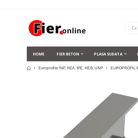
HOME
FIER BETON
PLASA SUDATA
Europrofile INP, HEA, IPE, HEB, UNP
EUROPROFIL I