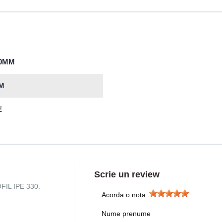
30MM
M
E
Scrie un review
OFIL IPE 330.
Acorda o nota:
Nume prenume