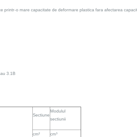
ice printr-o mare capacitate de deformare plastica fara afectarea capacit
 sau 3.1B
Modulul
Sectiune
sectiunii
cm²
cm³