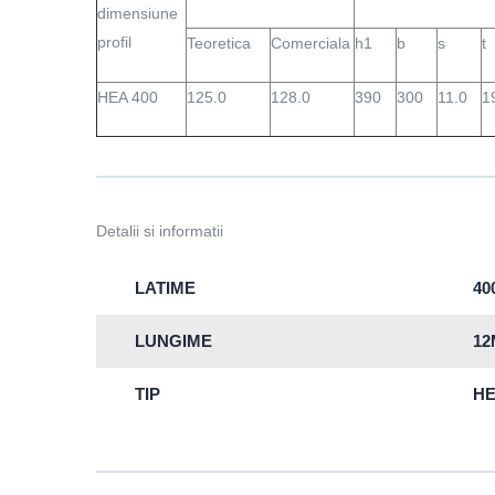
dimensiune
profil
Teoretica
Comerciala
h1
b
s
t
HEA 400
125.0
128.0
390
300
11.0
1
Detalii si informatii
LATIME
4
LUNGIME
12
TIP
H