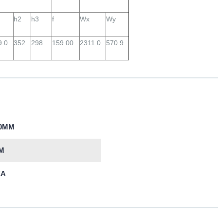
h2
h3
f
Wx
Wy
9.0
352
298
159.00
2311.0
570.9
00MM
M
EA