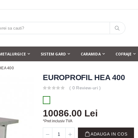
METALURGICE
SISTEM GARD
CARAMIDA
COFRAJE
HEA 400
EUROPROFIL HEA 400
( 0 Review-uri )
10086.00 Lei
*Pret inclusiv TVA
ADAUGA IN COS