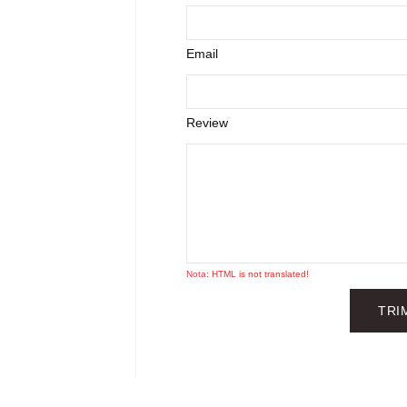
Email
Review
Nota:
HTML is not translated!
TRI