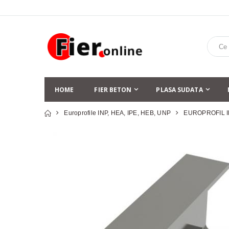
HOME
FIER BETON
PLASA SUDATA
Europrofile INP, HEA, IPE, HEB, UNP
EUROPROFIL I