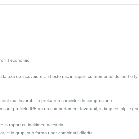
rofil I economic
at la axa de incovoiere z-z) este mic in raport cu momentul de inertie Iy 
ment mai favorabil la preluarea sarcinilor de compresiune.
um sunt profilele IPE au un comportament favorabil, in timp ce talpile grin
e in raport cu inaltimea acesteia.
or, ci in grup, sub forma unor combinatii diferite.