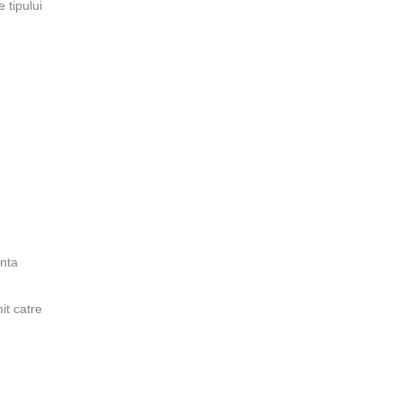
 tipului
enta
it catre