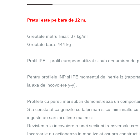
Pretul este pe bara de 12 m.
Greutate metru liniar: 37 kg/ml
Greutate bara: 444 kg
Profil IPE – profil european utilizat si sub denumirea de p
Pentru profilele INP si IPE momentul de inertie Iz (raport
la axa de incovoiere y-y).
Profilele cu pereti mai subtiri demonstreaza un comporta
S-a constatat ca grinzile cu talpi mari si cu inimi inalte c
inguste au sarcini ultime mai mici.
Rezistenta la incovoiere a unei sectiuni transversale crest
Incarcarile nu actioneaza in mod izolat asupra constructiil