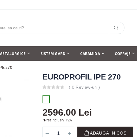
METALURGICE
SISTEM GARD
CARAMIDA
COFRAJE
PE 270
EUROPROFIL IPE 270
( 0 Review-uri )
2596.00 Lei
*Pret inclusiv TVA
ADAUGA IN COS