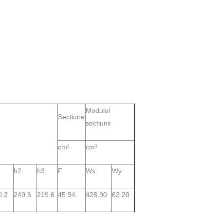
Modulul
Sectiune
sectiunii
cm²
cm³
h2
h3
F
Wx
Wy
0.2
249.6
219.6
45.94
428.90
62.20