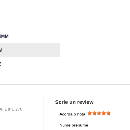
70MM
M
E
Scrie un review
OFIL IPE 270.
Acorda o nota:
Nume prenume