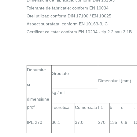
Dimensiuni de fabricatie: conform DIN 1025/5
Tolerante de fabricatie: conform EN 10034
Otel utilizat: conform DIN 17100 / EN 10025
Aspect suprafata: conform EN 10163-3, C
Certificat calitate: conform EN 10204 - tip 2.2 sau 3.1B
Denumire
Greutate
Dimensiuni (mm)
si
kg / ml
dimensiune
profil
Teoretica
Comerciala
h1
b
s
t
IPE 270
36.1
37.0
270
135
6.6
1