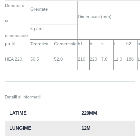
Denumire
Greutate
Dimensiuni (mm)
si
kg / ml
dimensiune
profil
Teoretica
Comerciala
h1
b
s
t
h2
h
HEA 220
50.5
52.0
210
220
7.0
11.0
188
1
Detalii si informatii
LATIME
220MM
LUNGIME
12M