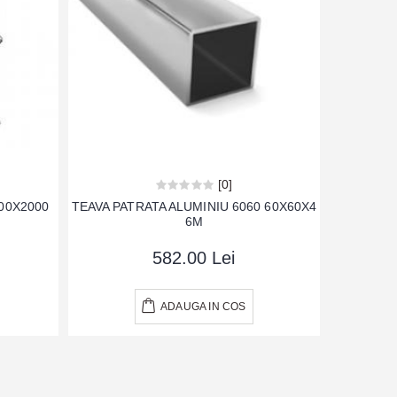
[0]
00X2000
TEAVA PATRATA ALUMINIU 6060 60X60X4
P
6M
582.00 Lei
ADAUGA IN COS