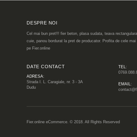
DESPRE NOI
Cel mai bun pret!!! fier beton, plasa sudata, teava rectangulara
cuie, panou bordurat la pret de producator. Profita de cele mai
pe Fier.online
DATE CONTACT
TEL:
0769.088.
ADRESA:
Strada I. L. Caragiale, nr. 3 - 3A
EMAIL:
Dudu
contact@fi
Fier.online eCommerce. © 2018. All Rights Reserved