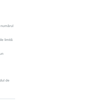
n numărul
le limită
 un
odul de