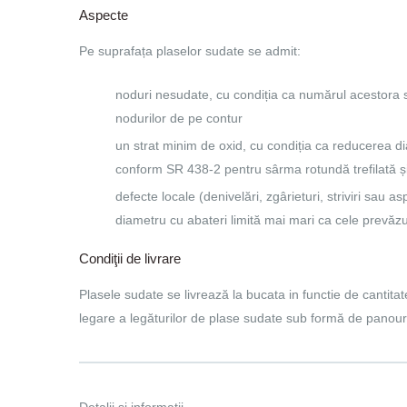
Aspecte
Pe suprafața plaselor sudate se admit:
noduri nesudate, cu condiția ca numărul acestora 
nodurilor de pe contur
un strat minim de oxid, cu condiția ca reducerea di
conform SR 438-2 pentru sârma rotundă trefilată și
defecte locale (denivelări, zgârieturi, striviri sa
diametru cu abateri limită mai mari ca cele prevăz
Condiţii de livrare
Plasele sudate se livrează la bucata in functie de cantit
legare a legăturilor de plase sudate sub formă de panouri