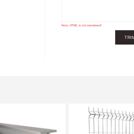
Nota:
HTML is not translated!
TRI