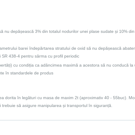
să nu depășească 3% din totalul nodurilor unei plase sudate și 10% di
ametrului barei îndepărtarea stratului de oxid să nu depășească abateri
 SR 438-4 pentru sârma cu profil periodic
u aspertăți) cu condiția ca adâncimea maximă a acestora să nu conducă la
ute în standardele de produs
atea dorita în legături cu masa de maxim 2t (aproximativ 40 - 55buc). M
 trebuie să asigure manipularea și transportul în siguranță.