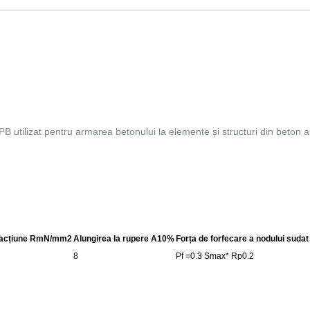
PB utilizat pentru armarea betonului la elemente și structuri din beton 
tracțiune RmN/mm2
Alungirea la rupere A10%
Forța de forfecare a nodului sudat
8
Pf =0.3 Smax* Rp0.2