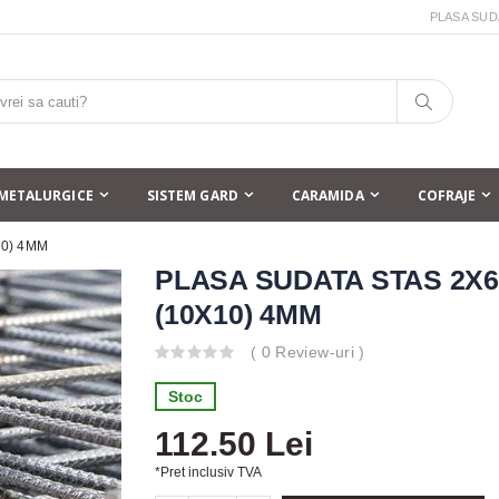
PLASA SUDA
METALURGICE
SISTEM GARD
CARAMIDA
COFRAJE
10) 4MM
PLASA SUDATA STAS 2X6
(10X10) 4MM
( 0 Review-uri )
Stoc
112.50 Lei
*Pret inclusiv TVA