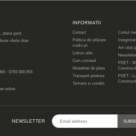
INFORMATII
Contact
Contul m
, plasa gard,
Politica de utilizare
Inregistra
 bune oferte doar
cooki-uri
Am uitat p
Linkuri utile
Newslette
Cum comand
PDET - Ma
Modalitati de plata
Constructi
860 - 0769.088.858
Transport produse
PDET - Lu
Constructi
Termeni si conditii
er.online
NEWSLETTER