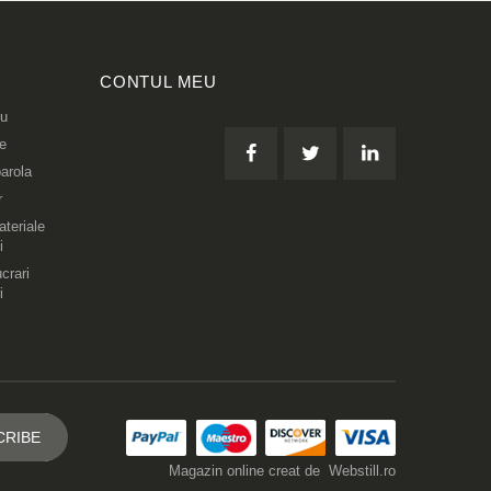
CONTUL MEU
eu
re
arola
r
teriale
i
crari
i
Magazin online creat de
Webstill.ro