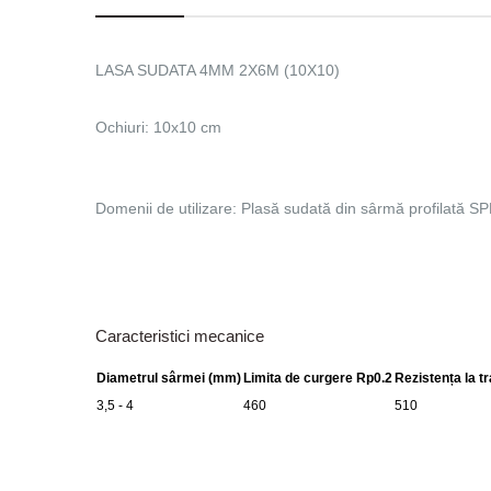
LASA SUDATA 4MM 2X6M (10X10)
Ochiuri: 10x10 cm
Domenii de utilizare: Plasă sudată din sârmă profilată SP
Caracteristici mecanice
Diametrul sârmei (mm)
Limita de curgere Rp0.2
Rezistența la 
3,5 - 4
460
510