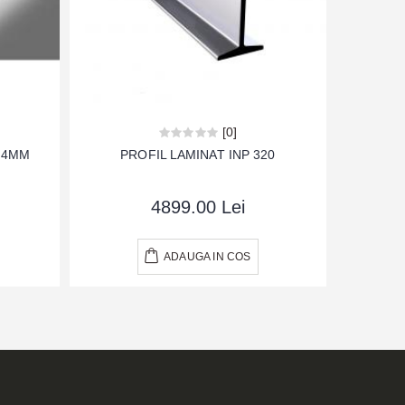
[0]
0.4MM
PROFIL LAMINAT INP 320
TEAVA PAT
4899.00 Lei
ADAUGA IN COS