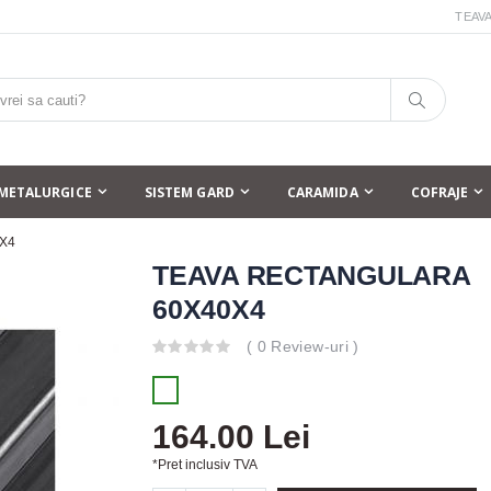
TEAV
METALURGICE
SISTEM GARD
CARAMIDA
COFRAJE
X4
TEAVA RECTANGULARA
60X40X4
( 0 Review-uri )
164.00 Lei
*Pret inclusiv TVA