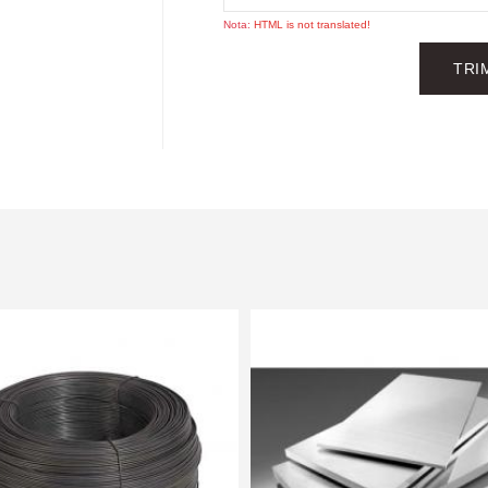
Nota:
HTML is not translated!
TRI