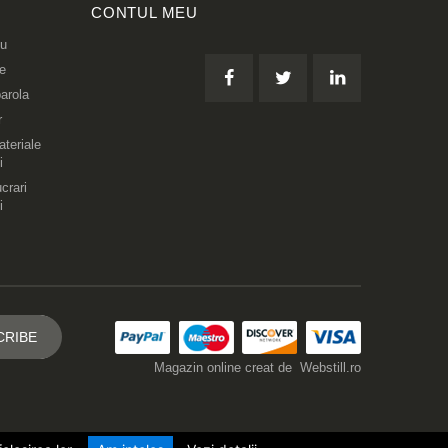
CONTUL MEU
eu
re
arola
r
teriale
i
crari
i
Magazin online creat de
Webstill.ro