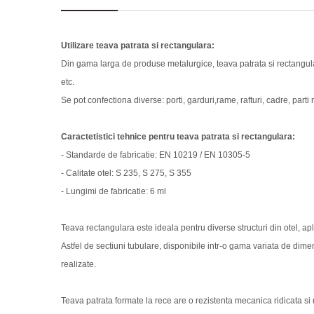
Utilizare teava patrata si rectangulara:
Din gama larga de produse metalurgice, teava patrata si rectangular
etc.
Se pot confectiona diverse: porti, garduri,rame, rafturi, cadre, parti m
Caractetistici tehnice pentru teava patrata si rectangulara:
- Standarde de fabricatie: EN 10219 / EN 10305-5
- Calitate otel: S 235, S 275, S 355
- Lungimi de fabricatie: 6 ml
Teava rectangulara este ideala pentru diverse structuri din otel, ap
Astfel de sectiuni tubulare, disponibile intr-o gama variata de dime
realizate.
Teava patrata formate la rece are o rezistenta mecanica ridicata 