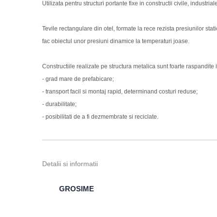
Utilizata pentru structuri portante fixe in constructii civile, industria
Tevile rectangulare din otel, formate la rece rezista presiunilor stati
fac obiectul unor presiuni dinamice la temperaturi joase.
Constructiile realizate pe structura metalica sunt foarte raspandite i
- grad mare de prefabicare;
- transport facil si montaj rapid, determinand costuri reduse;
- durabilitate;
- posibilitati de a fi dezmembrate si reciclate.
Detalii si informatii
GROSIME