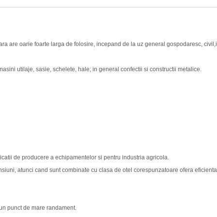
a are oarie foarte larga de folosire, incepand de la uz general gospodaresc, civil,i
asini utilaje, sasie, schelete, hale; in general confectii si constructii metalice.
licatii de producere a echipamentelor si pentru industria agricola.
nsiuni, atunci cand sunt combinate cu clasa de otel corespunzatoare ofera eficienta 
si un punct de mare randament.