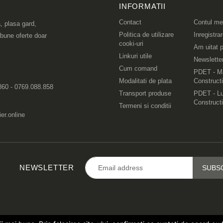
INFORMATII
Contact
Contul m
, plasa gard,
Politica de utilizare
Inregistra
 bune oferte doar
cooki-uri
Am uitat p
Linkuri utile
Newslette
Cum comand
PDET - Ma
Modalitati de plata
Constructi
860 - 0769.088.858
Transport produse
PDET - Lu
Constructi
Termeni si conditii
er.online
NEWSLETTER