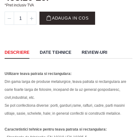
*Pret inclusiv TVA
ADAUGA IN COS
DESCRIERE
DATE TEHNICE
REVIEW-URI
Utilizare teava patrata si rectangulara:
Din gama larga de produse metalurgice, teava patrata si rectangulara are
oarie foarte larga de folosire, incepand de la uz general gospodaresc,
civil,industrial, etc.
Se pot confectiona diverse: porti, garduri,rame, rafturi, cadre, parti masini
utilaje, sasie, schelete, hale; in general confectii si constructii metalice.
Caractetistici tehnice pentru teava patrata si rectangulara: