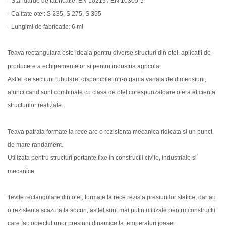
- Standarde de fabricatie: EN 10219 / EN 10305-5
- Calitate otel: S 235, S 275, S 355
- Lungimi de fabricatie: 6 ml
Teava rectangulara este ideala pentru diverse structuri din otel, aplicatii de
producere a echipamentelor si pentru industria agricola.
Astfel de sectiuni tubulare, disponibile intr-o gama variata de dimensiuni,
atunci cand sunt combinate cu clasa de otel corespunzatoare ofera eficienta
structurilor realizate.
Teava patrata formate la rece are o rezistenta mecanica ridicata si un punct
de mare randament.
Utilizata pentru structuri portante fixe in constructii civile, industriale si
mecanice.
Tevile rectangulare din otel, formate la rece rezista presiunilor statice, dar au
o rezistenta scazuta la socuri, astfel sunt mai putin utilizate pentru constructii
care fac obiectul unor presiuni dinamice la temperaturi joase.