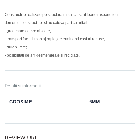
Constructiile realizate pe structura metalica sunt foarte raspandite in
domeniul constructiilor si au cateva particularitati:
- grad mare de prefabicare;
- transport facil si montaj rapid, determinand costuri reduse;
- durabilitate;
- posibilitati de a fi dezmembrate si reciclate.
Detalii si informatii
GROSIME
5MM
REVIEW-URI