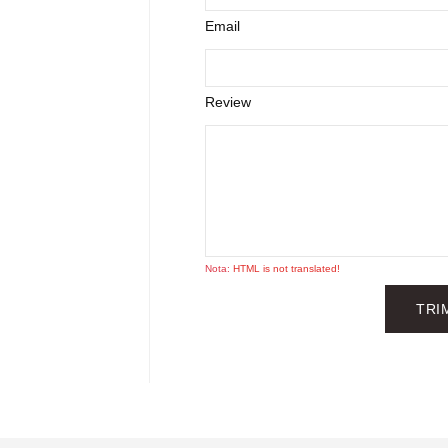
Email
Review
Nota:
HTML is not translated!
TRI