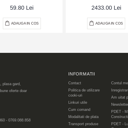
59.80 Lei
2433.00 Lei
ADAUGA IN COS
ADAUGA IN COS
INFORMATII
Contact
Contul m
, plasa gard,
Politica de utilizare
Inregistra
 bune oferte doar
cooki-uri
Am uitat p
Linkuri utile
Newslette
Cum comand
PDET - Ma
Modalitati de plata
Constructi
860 - 0769.088.858
Transport produse
PDET - Lu