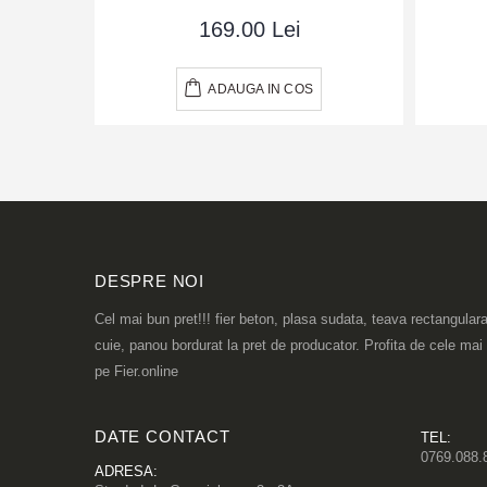
169.00 Lei
ADAUGA IN COS
DESPRE NOI
Cel mai bun pret!!! fier beton, plasa sudata, teava rectangulara
cuie, panou bordurat la pret de producator. Profita de cele mai
pe Fier.online
DATE CONTACT
TEL:
0769.088.
ADRESA: