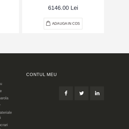
6146.00 Lei
ADAUGA IN COS
CONTUL MEU
eu
re
arola
r
teriale
i
crari