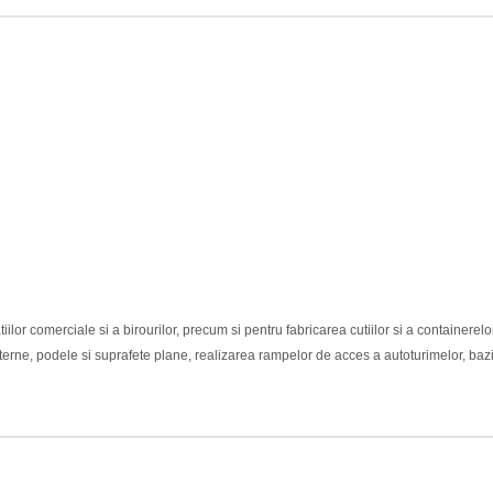
tiilor comerciale si a birourilor, precum si pentru fabricarea cutiilor si a containerel
e interne, podele si suprafete plane, realizarea rampelor de acces a autoturimelor, baz