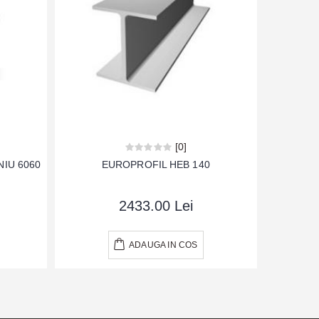
[0]
IU 6060
EUROPROFIL HEB 140
TEAVA
2433.00 Lei
ADAUGA IN COS