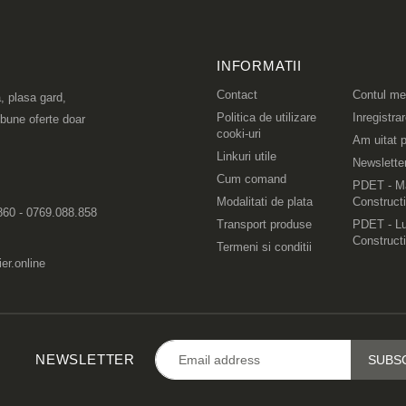
INFORMATII
Contact
Contul m
, plasa gard,
Politica de utilizare
Inregistra
 bune oferte doar
cooki-uri
Am uitat p
Linkuri utile
Newslette
Cum comand
PDET - Ma
Modalitati de plata
Constructi
860 - 0769.088.858
Transport produse
PDET - Lu
Constructi
Termeni si conditii
er.online
NEWSLETTER