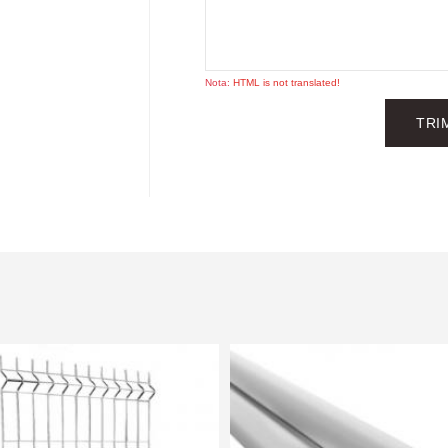
Nota:
HTML is not translated!
TRI