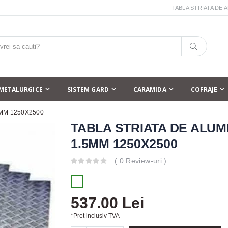
TABLA STRIATA DE 
METALURGICE
SISTEM GARD
CARAMIDA
COFRAJE
5MM 1250X2500
TABLA STRIATA DE ALUM
1.5MM 1250X2500
( 0 Review-uri )
537.00 Lei
*Pret inclusiv TVA