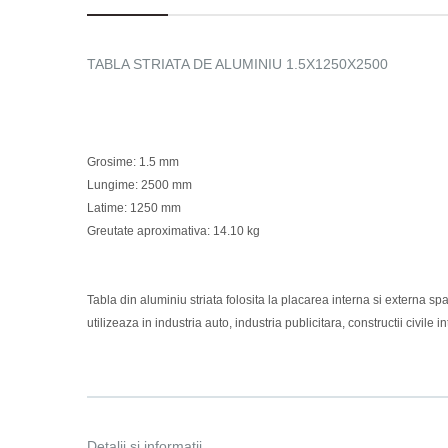
TABLA STRIATA DE ALUMINIU 1.5X1250X2500
Grosime: 1.5 mm
Lungime: 2500 mm
Latime: 1250 mm
Greutate aproximativa: 14.10 kg
Tabla din aluminiu striata folosita la placarea interna si externa spa
utilizeaza in industria auto, industria publicitara, constructii civil
Detalii si informatii