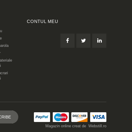
CONTUL MEU
eu
re
arola
r
teriale
i
crari
i
Magazin online creat de
Webstill.ro