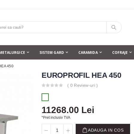
METALURGICE
SISTEM GARD
CARAMIDA
COFRAJE
HEA 450
EUROPROFIL HEA 450
( 0 Review-uri )
11268.00 Lei
*Pret inclusiv TVA
ADAUGA IN COS