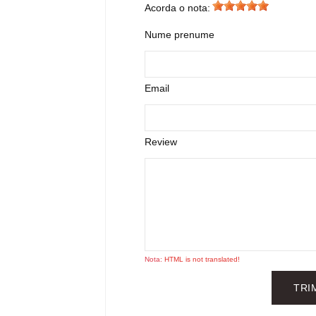
Acorda o nota:
Nume prenume
Email
Review
Nota:
HTML is not translated!
TRI