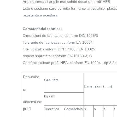
Are inaltimea si aripile mai subtiri decat un profil HEB.
Este o sectiune care permite formarea articulatiilor plast
rezistenta a acestora.
Caracteristici tehnice:
Dimensiuni de fabricatie: conform DIN 1025/3
Tolerante de fabricatie: conform EN 10034
Otel utilizat: conform DIN 17100 / EN 10025
Aspect suprafata: conform EN 10163-3, C
Certificat calitate profil HEA: conform EN 10204 - tip 2.2
Denumire
Greutate
Dimensiuni (mm)
si
kg / ml
dimensiune
profil
Teoretica
Comerciala
h1
b
s
t