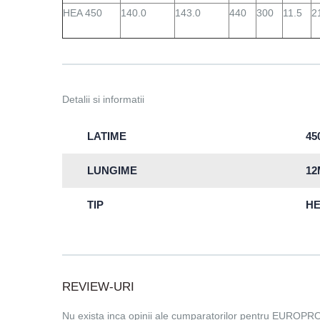
HEA 450
140.0
143.0
440
300
11.5
2
Detalii si informatii
LATIME
4
LUNGIME
12
TIP
H
REVIEW-URI
Nu exista inca opinii ale cumparatorilor pentru EUROPR