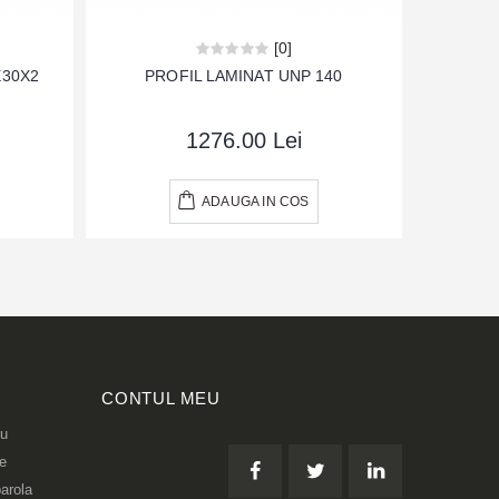
[0]
X30X2
PROFIL LAMINAT UNP 140
TABLA 
1276.00 Lei
ADAUGA IN COS
CONTUL MEU
eu
re
arola