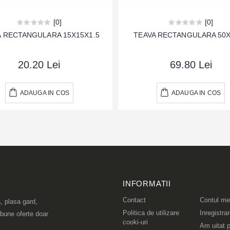
[0]
[0]
A RECTANGULARA 15X15X1.5
TEAVA RECTANGULARA 50
20.20 Lei
69.80 Lei
ADAUGA IN COS
ADAUGA IN COS
INFORMATII
Contact
Contul m
, plasa gard,
Politica de utilizare
Inregistra
 bune oferte doar
cooki-uri
Am uitat p