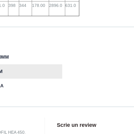
1.0
398
344
178.00
2896.0
631.0
50MM
M
EA
Scrie un review
OFIL HEA 450.