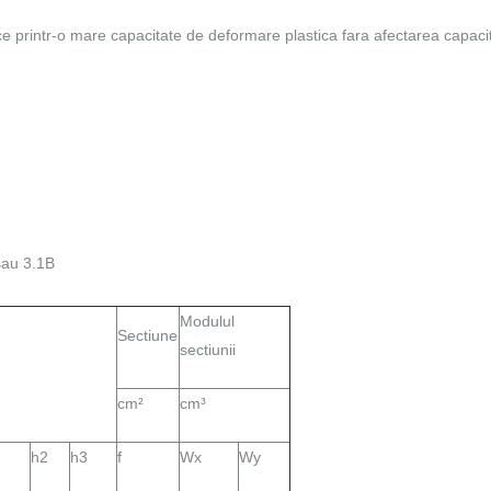
ice printr-o mare capacitate de deformare plastica fara afectarea capacit
 sau 3.1B
Modulul
Sectiune
sectiunii
cm²
cm³
h2
h3
f
Wx
Wy