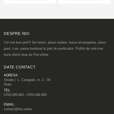
DESPRE NOI
Cel mai bun pret!!! fier beton, plasa sudata, teava rectangulara, plasa
gard, cuie, panou bordurat la pret de producator. Profita de cele mai
bune oferte doar pe Fier.online
DATE CONTACT
ADRESA:
Strada I. L. Caragiale, nr. 3 - 3A
Dudu
TEL:
0769.088.860 - 0769.088.858
EMAIL:
contact@fier.online