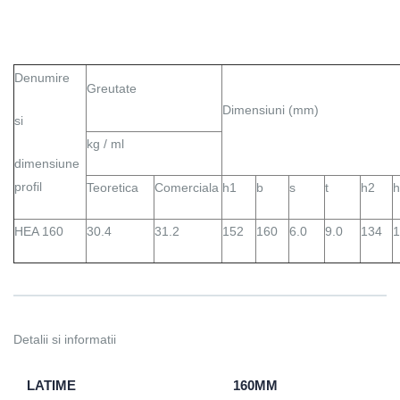
Denumire
Greutate
Dimensiuni (mm)
si
kg / ml
dimensiune
profil
Teoretica
Comerciala
h1
b
s
t
h2
h
HEA 160
30.4
31.2
152
160
6.0
9.0
134
1
Detalii si informatii
LATIME
160MM